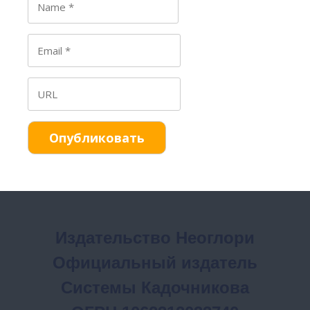
Издательство Неоглори
Официальный издатель
Системы Кадочникова